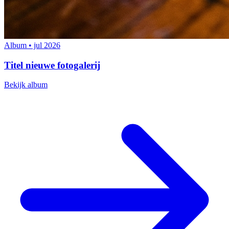
Album • jul 2026
Titel nieuwe fotogalerij
Bekijk album